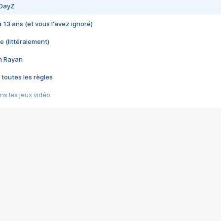
 DayZ
 a 13 ans (et vous l'avez ignoré)
e (littéralement)
im Rayan
 toutes les règles
s les jeux vidéo
us choquant de Rockstar ? - Le scandale BULLY
e plus moche de Steam
du RÊVE tourne au CAUCHEMAR
pendant 8 heures
it… à tort
umiliés par un jeu vidéo
ire - Final Fantasy 8