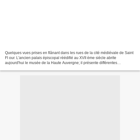
Quelques vues prises en flânant dans les rues de la cité médiévale de Saint
Fl our. L'ancien palais épiscopal réédifié au XVII ème siècle abrite
aujourd'hui le musée de la Haute Auvergne; il présente différentes
collections du patrimoine de cette région,...