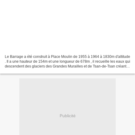
Le Barrage a été construit à Place Moulin de 1955 à 1964 à 1830m d'altitude
. Il a une hauteur de 154m et une longueur de 678m , il recueille les eaux qui
descendent des glaciers des Grandes Murailles et de Tsan-de-Tsan créant
ainsi le plus grand lac...
Publicité