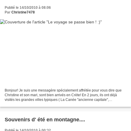
Publié le 14/10/2010 à 08:06
Par
Christine7478
Bonjour! Je suis une messagère spécialement affrétée pour vous dire que
Christine et son mari, sont bien arrivés en Crète! En 2 jours, ils ont déjà
visités les grandes villes typiques ( La Canée "ancienne capitale",
Réthymnon, Héraklion "nouvelle capitale...
Souvenirs d' été en montagne....
Publié le 14/10/2010 à 00:32