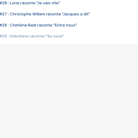
28 : Lorie raconte "Je vais vite"
#27 : Christophe Willem raconte "Jacques a dit"
#26 : Chimène Badi raconte "Entre nous"
#25 : Indochine raconte "3e sexe"
#24 : Zaho raconte "C'est chelou"
#23 : Patrick Bruel raconte "Au café des délices"
#22 : Kyo raconte "Le chemin"
#21 : Nolwenn Leroy raconte "Cassé"
#20 : Patrick Hernandez raconte "Born to be alive"
#19 : Lorie raconte "Près de moi"
#18 : Michael Jones raconte "A nos actes manqués" (avec Jean-Jacque
#17 : Khaled raconte "Aïcha"
#16 : Corneille raconte "Parce qu'on vient de loin"