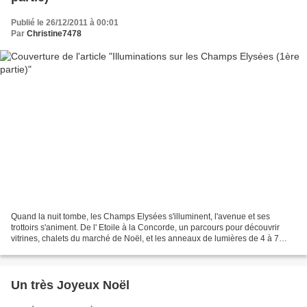
Publié le 26/12/2011 à 00:01
Par
Christine7478
Quand la nuit tombe, les Champs Elysées s'illuminent, l'avenue et ses
trottoirs s'animent. De l' Etoile à la Concorde, un parcours pour découvrir
vitrines, chalets du marché de Noël, et les anneaux de lumières de 4 à 7
mètres de haut qui habillent les...
Un très Joyeux Noël