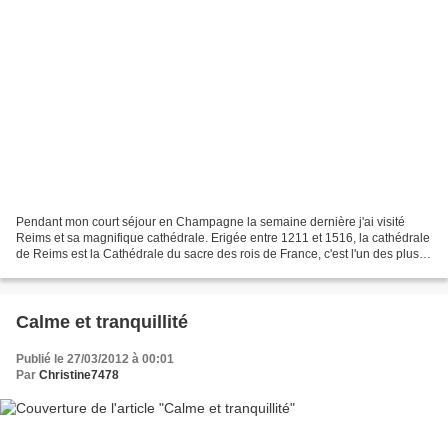
Pendant mon court séjour en Champagne la semaine dernière j'ai visité
Reims et sa magnifique cathédrale. Erigée entre 1211 et 1516, la cathédrale
de Reims est la Cathédrale du sacre des rois de France, c'est l'un des plus
beaux chefs d'oeuvre de l'art...
Calme et tranquillité
Publié le 27/03/2012 à 00:01
Par
Christine7478