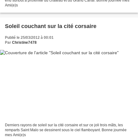
end surtout à proximité du château et du Grand Canal. Bonne journée mes
Ami(e)s
Soleil couchant sur la cité corsaire
Publié le 25/03/2012 à 00:01
Par
Christine7478
Derniers rayons de soleil sur la cité corsaire et sur ce joli trois mâts, les
remparts Saint Malo se dessinent sous le ciel flamboyant. Bonne journée
mes Ami(e)s