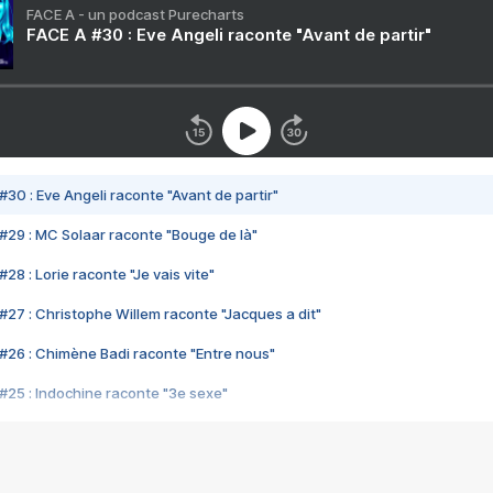
FACE A - un podcast Purecharts
FACE A #30 : Eve Angeli raconte "Avant de partir"
#30 : Eve Angeli raconte "Avant de partir"
#29 : MC Solaar raconte "Bouge de là"
28 : Lorie raconte "Je vais vite"
#27 : Christophe Willem raconte "Jacques a dit"
#26 : Chimène Badi raconte "Entre nous"
#25 : Indochine raconte "3e sexe"
#24 : Zaho raconte "C'est chelou"
#23 : Patrick Bruel raconte "Au café des délices"