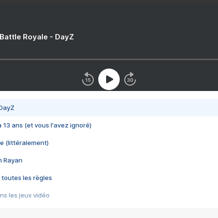
 Battle Royale - DayZ
 DayZ
 a 13 ans (et vous l'avez ignoré)
e (littéralement)
im Rayan
 toutes les règles
s les jeux vidéo
us choquant de Rockstar ? - Le scandale BULLY