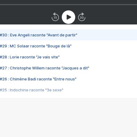
#30 : Eve Angeli raconte "Avant de partir"
#29 : MC Solaar raconte "Bouge de là"
28 : Lorie raconte "Je vais vite"
#27 : Christophe Willem raconte "Jacques a dit"
#26 : Chimène Badi raconte "Entre nous"
#25 : Indochine raconte "3e sexe"
#24 : Zaho raconte "C'est chelou"
#23 : Patrick Bruel raconte "Au café des délices"
#22 : Kyo raconte "Le chemin"
#21 : Nolwenn Leroy raconte "Cassé"