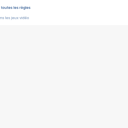
 toutes les règles
s les jeux vidéo
us choquant de Rockstar ? - Le scandale BULLY
e plus moche de Steam
du RÊVE tourne au CAUCHEMAR
pendant 8 heures
it… à tort
umiliés par un jeu vidéo
ire - Final Fantasy 8
ti un empire - Age of Empires
story DOFUS
tard, il crée l'un des pires jeux de tous les temps, MindsEye.