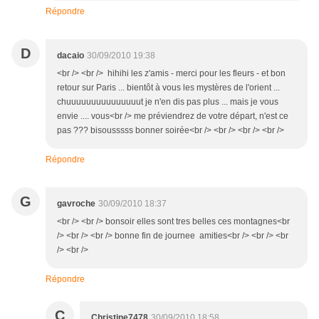
Répondre
D
dacaio
30/09/2010 19:38
<br /> <br /> hihihi les z'amis - merci pour les fleurs - et bon
retour sur Paris ... bientôt à vous les mystères de l'orient ...
chuuuuuuuuuuuuuuut je n'en dis pas plus ... mais je vous
envie .... vous<br /> me préviendrez de votre départ, n'est ce
pas ??? bisousssss bonner soirée<br /> <br /> <br /> <br />
Répondre
G
gavroche
30/09/2010 18:37
<br /> <br /> bonsoir elles sont tres belles ces montagnes<br
/> <br /> <br /> bonne fin de journee amities<br /> <br /> <br
/> <br />
Répondre
C
Christine7478
30/09/2010 18:58