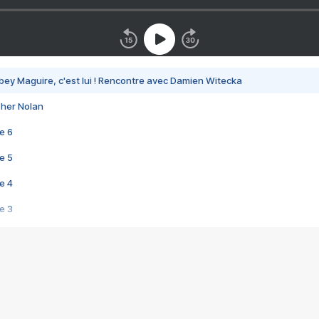
bey Maguire, c'est lui ! Rencontre avec Damien Witecka
pher Nolan
e 6
e 5
e 4
e 3
s créatrices de la VF !
e 2
e 1
e Mektoub My Love arrive enfin ! Rencontre avec Shaïn Boumedine et Sal