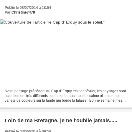
Publié le 08/07/2014 à 18:54
Par
Christine7478
Notre passage précédent au Cap d' Erquy était en février, les paysages sont
actuellement très différents : une mer beaucoup plus calme et toute une
variété de couleurs sur la lande qui borde la falaise . Bonne semaine mes
Ami(e)s
Loin de ma Bretagne, je ne l'oublie jamais.....
Publié le 03/06/2014 à 09:58