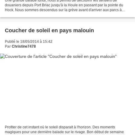
Une grande balade lundi, nous a permis de découvrir les sentiers de
douaniers depuis Port Briac jusqu'à la Houle en passant par la pointe du
Hock. Nous sommes descendus sur la grève avant d'arriver aux parcs à
huitres, la mer a érodé les roches des falaises...
Coucher de soleil en pays malouin
Publié le 18/05/2014 à 15:42
Par
Christine7478
Profiter de cet instant où le soleil disparait à l'horizon. Des moments
magiques pour une dernière balade sur le rivage. Bon début de semaine