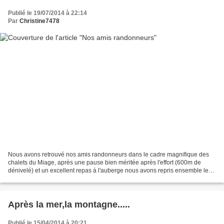
Publié le 19/07/2014 à 22:14
Par
Christine7478
Nous avons retrouvé nos amis randonneurs dans le cadre magnifique des
chalets du Miage, après une pause bien méritée après l'effort (600m de
dénivelé) et un excellent repas à l'auberge nous avons repris ensemble le
chemin du retour . Une agréable journée...
Après la mer,la montagne.....
Publié le 15/04/2014 à 20:21