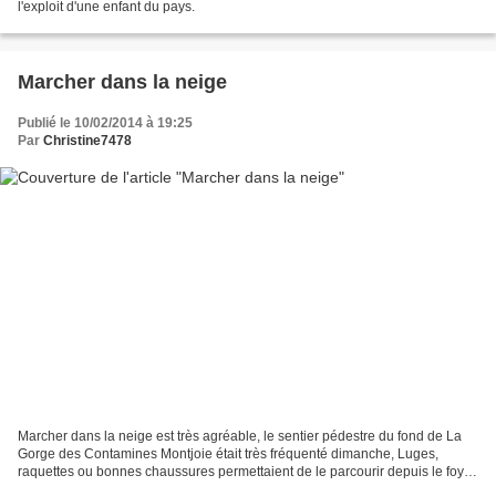
l'exploit d'une enfant du pays.
Marcher dans la neige
Publié le 10/02/2014 à 19:25
Par
Christine7478
Marcher dans la neige est très agréable, le sentier pédestre du fond de La
Gorge des Contamines Montjoie était très fréquenté dimanche, Luges,
raquettes ou bonnes chaussures permettaient de le parcourir depuis le foyer
de ski de fond jusqu'à Notre Dame...