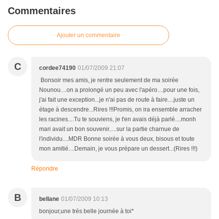
Commentaires
Ajouter un commentaire
C
cordee74190
01/07/2009 21:07
Bonsoir mes amis, je rentre seulement de ma soirée
Nounou....on a prolongé un peu avec l'apéro....pour une fois,
j'ai fait une exception...je n'ai pas de route à faire....juste un
étage à descendre...Rires !!!Promis, on ira ensemble arracher
les racines....Tu te souviens, je t'en avais déjà parlé....monh
mari avait un bon souvenir.....sur la partie charnue de
l'individu....MDR Bonne soirée à vous deux, bisous et toute
mon amitié....Demain, je vous prépare un dessert...(Rires !!!)
Répondre
B
bellane
01/07/2009 10:13
bonjour,une trés belle journée à toi*