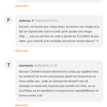
Répondre
F
fabienne .F
30/06/2009 23:53
bonsoir ,j'ai trouvé que c'étais beau :tu choisie une image et tu
fait un copier/coller dans le petit carré ajouter une image
(http.......)j'ai eu une fois un code à ajouté de 3.2chiffres et une
lettre ,ça a marché je te souhaite une bonne soirée bisous " />
Répondre
T
tatarinette
30/06/2009 21:38
Bonsoir Christine boulot intensif et les chats qui sqattent chez
les voisins!!! on ne les voit presque plus!!! les boules!!! je ne
vous oublie pas , juste un manque de temps!!! suis de
mariage ce week end, toujours pas acheté une robe, ou un
truc!!Tatar, ça se maintient, il a toujours bon appétit!!!Bisous et
bonne soirée à toi
Répondre